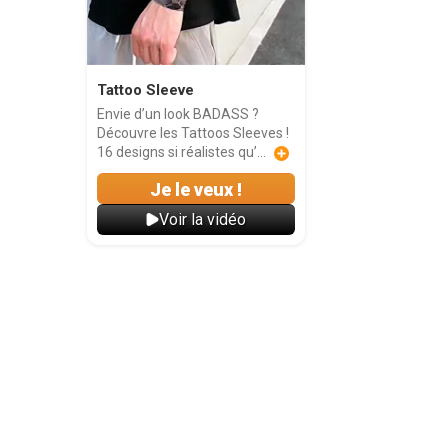
Tattoo Sleeve
Envie d’un look BADASS ?
Découvre les Tattoos Sleeves !
16 designs si réalistes qu’...
Je le veux !
Voir la vidéo