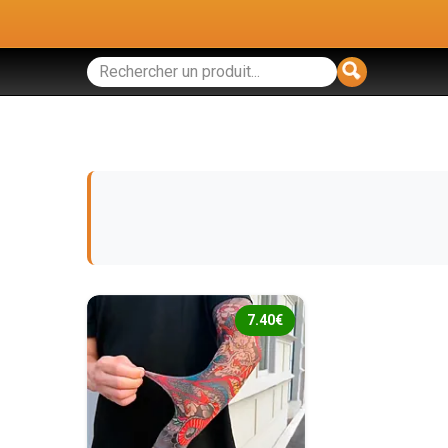
7.40€